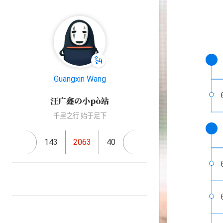
🗽
Guangxin Wang
汪广鑫の小pò站
千里之行 始于足下
143
2063
40