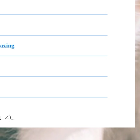
hazing
」∠)_