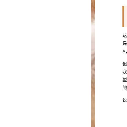
这
A
我
型
的
说