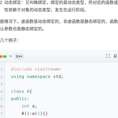
动态绑定：又叫晚绑定，绑定的是动态类型，所对应的函数或
性依赖于对象的动态类型，发生在运行阶段。
般情况下，虚函数是动态绑定的，非虚函数是静态绑定的，函数
认参数也是静态绑定的。
几个例子：
C++
Collapse code block
Open f
C
#
include
<iostream>
1
using
namespace
 std;
2
3
class
A
{
4
public
:
5
int
 a;
6
A
():
a
(
1
){}
7