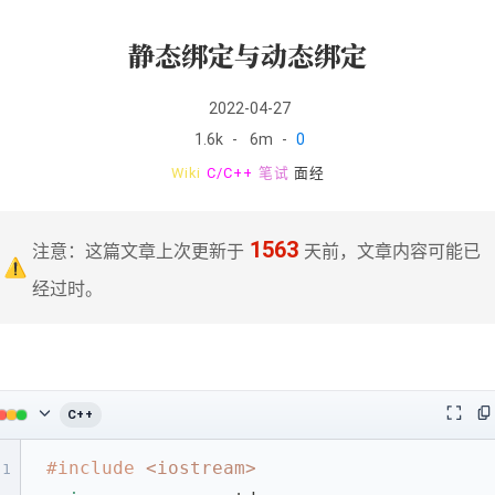
静态绑定与动态绑定
2022-04-27
1.6k
-
6m
-
0
Wiki
C/C++
笔试
面经
1563
注意：这篇文章上次更新于
天前，文章内容可能已
经过时。
C++
Collapse code block
Open f
C
#
include
<iostream>
1