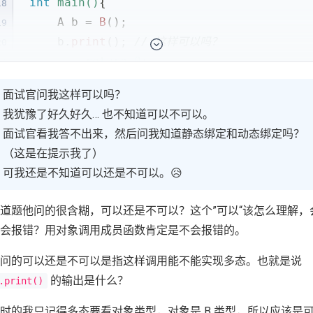
int
main
()
{
18
    A b = 
B
();
19
    b.
print
(); 
// 这样可以吗？
20
展开剩余 2 行
return
0
;
21
}
22
面试官问我这样可以吗？
我犹豫了好久好久… 也不知道可以不可以。
面试官看我答不出来，然后问我知道静态绑定和动态绑定吗？
（这是在提示我了）
可我还是不知道可以还是不可以。😥
道题他问的很含糊，可以还是不可以？这个”可以“该怎么理解，
会报错？用对象调用成员函数肯定是不会报错的。
问的可以还是不可以是指这样调用能不能实现多态。也就是说
的输出是什么？
.print()
时的我只记得多态要看对象类型，对象是 B 类型，所以应该是