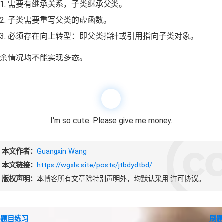
需要有继承关系，子类继承父类。
    }
24
};
子类需要重写父类的虚函数。
25
26
必须存在向上转型：即父类指针或引用指向子类对象。
int
main
()
{
27
余情况均不能实现多态。
    A b = 
B
();
28
    b.
print
();  
// A
29
    b.
ppp
();    
// A::ppp
30
    cout << b.a << endl; 
// 2
31
/* 我的理解：
32
I'm so cute. Please give me money.
    b 是栈区对象，类型就是声明的类型 A
33
    所以 b 调用的函数都是执行静态绑定，也就是 A
34
本文作者：
Guangxin Wang
    那么第一行 A b = B(); 怎么理解呢？这里
35
本文链接：
https://wgxls.site/posts/jtbdydtbd/
    类中没有提供 operator= 函数，那么默认的
36
版权声明：
本博客所有文章除特别声明外，均默认采用
许可协议。
    所以第三个打印 b.a 的值是 2
37
    */
38
    cout << 
"------"
 << endl;
39
剑客题目练习
刷