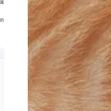
属
的
ull page code block
opy code