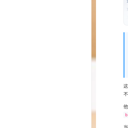
这
不
他
b
当