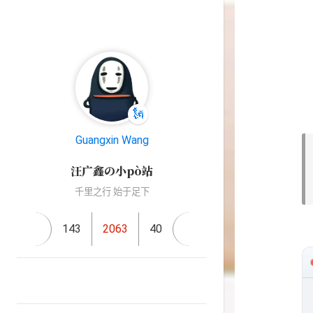
🗽
Guangxin Wang
汪广鑫の小pò站
千里之行 始于足下
143
2063
40