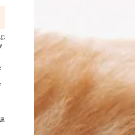
都
是
？
类
中
属