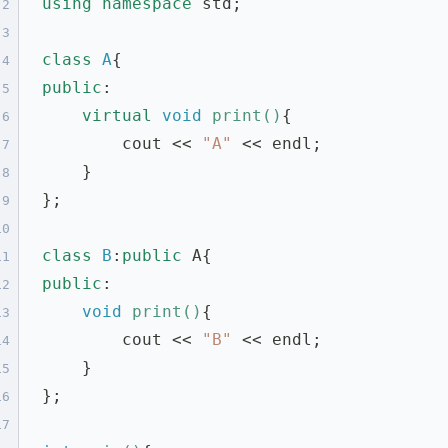
using
namespace
 std;
2
3
class
A
{
4
public
:
5
virtual
void
print
()
{
6
        cout << 
"A"
 << endl;
7
    }
8
};
9
10
class
B
:
public
 A{
11
public
:
12
void
print
()
{
13
        cout << 
"B"
 << endl;
14
    }
15
};
16
17