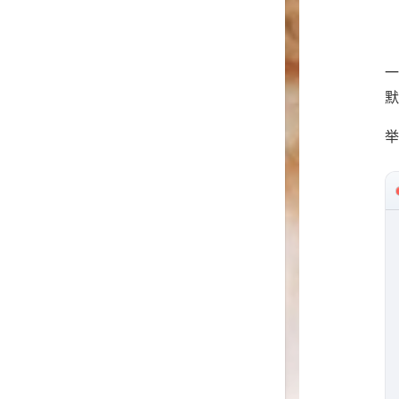
一
默
举