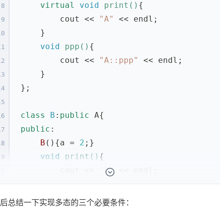
virtual
void
print
()
{
8
        cout << 
"A"
 << endl;
9
    }
10
void
ppp
()
{
11
        cout << 
"A::ppp"
 << endl;
12
    }
13
};
14
15
class
B
:
public
 A{
16
public
:
17
B
(){a = 
2
;}
18
void
print
()
{
19
        cout << 
"B"
 << endl;
20
展开剩余 72 行
    }
21
void
ppp
()
{
22
后总结一下实现多态的三个必要条件：
        cout << 
"B::ppp"
 << endl;
23