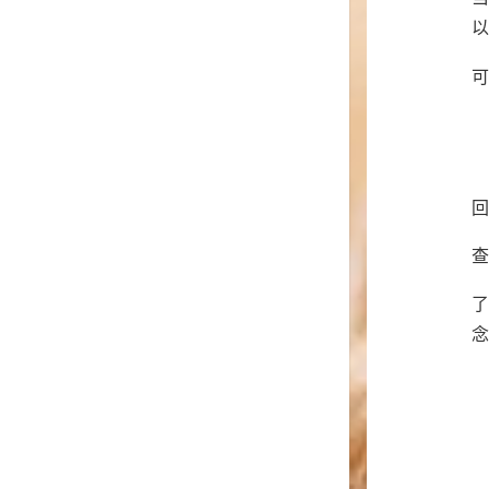
以
可
回
查
了
念