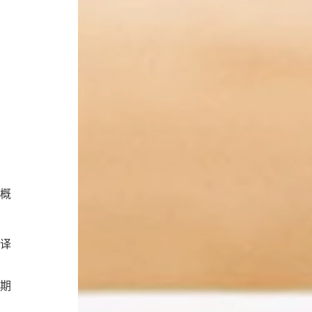
概
译
期